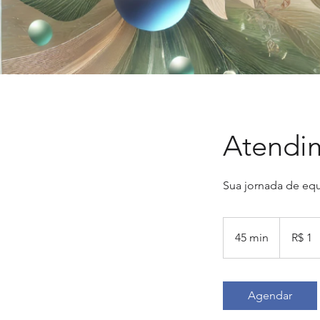
Atendim
Sua jornada de equ
1
Real
45 min
4
R$ 1
brasileiro
5
m
i
Agendar
n