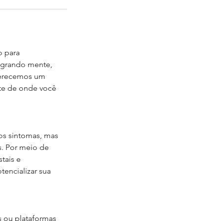
o para
egrando mente,
oferecemos um
te de onde você
os sintomas, mas
s. Por meio de
tais e
tencializar sua
s ou plataformas