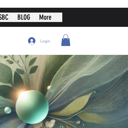
SBC
BLOG
More
Login