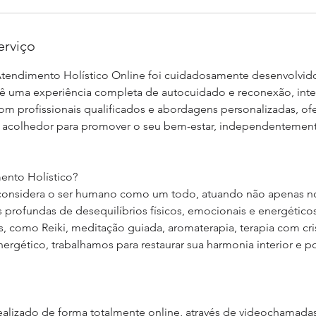
erviço
Atendimento Holístico Online foi cuidadosamente desenvolvid
cê uma experiência completa de autocuidado e reconexão, int
Com profissionais qualificados e abordagens personalizadas, 
 acolhedor para promover o seu bem-estar, independentemen
ento Holístico?
a considera o ser humano como um todo, atuando não apenas n
profundas de desequilíbrios físicos, emocionais e energético
as, como Reiki, meditação guiada, aromaterapia, terapia com cris
rgético, trabalhamos para restaurar sua harmonia interior e po
alizado de forma totalmente online, através de videochamada