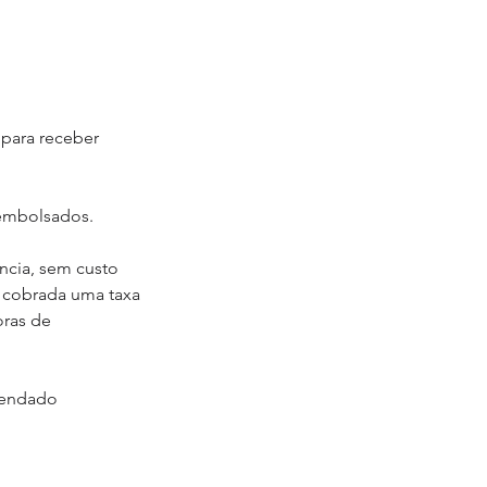
para receber
eembolsados.
cia, sem custo
á cobrada uma taxa
oras de
gendado